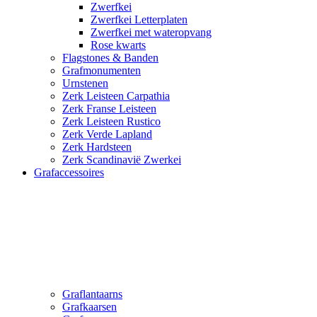
Zwerfkei
Zwerfkei Letterplaten
Zwerfkei met wateropvang
Rose kwarts
Flagstones & Banden
Grafmonumenten
Urnstenen
Zerk Leisteen Carpathia
Zerk Franse Leisteen
Zerk Leisteen Rustico
Zerk Verde Lapland
Zerk Hardsteen
Zerk Scandinavië Zwerkei
Grafaccessoires
Graflantaarns
Grafkaarsen