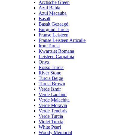
Arctische Green
Azul Bahia
Azul Macauba
Basalt
Basalt Gezaagd
Burgund Turcia
Franse Leisteen
Franse Leisteen Articalle
Iron Turcia
Kwartsiet Romana
Leisteen Carpathia
Onyx
Rosso Turcia
River Stone
Turcia Beige
Turcia Brown
Verde Izmir
Verde Lapland
Verde Malachita
Verde Moravia
Verde Tenebris
Verde Turcia
Violet Turcia
White Pearl
Woody Memorial