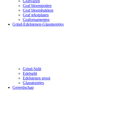
Grafvazen
Graf bloempotten
Graf bloembakken
Graf tekstplaten
Grafornamenten
Grind-Edelstenen-Glassteentjes
Grind-Split
Edelsplit
Edelstenen groot
Glassteentjes
Gereedschap